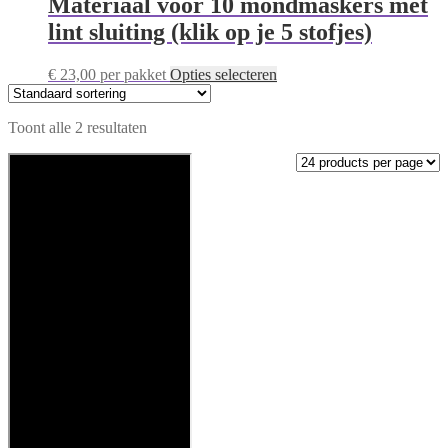
Materiaal voor 10 mondmaskers met
variaties.
lint sluiting (klik op je 5 stofjes)
Deze
optie
kan
Dit
€
23,00
per pakket
Opties selecteren
gekozen
product
worden
heeft
op
Toont alle 2 resultaten
meerdere
de
variaties.
productpagina
Deze
optie
kan
gekozen
worden
op
de
productpagina