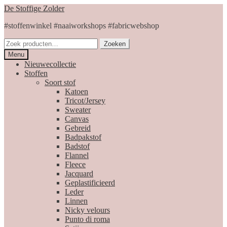
Skip
Skip
De Stoffige Zolder
to
to
#stoffenwinkel #naaiworkshops #fabricwebshop
navigation
content
Zoeken
Zoeken
naar:
Menu
Nieuwecollectie
Stoffen
Soort stof
Katoen
Tricot/Jersey
Sweater
Canvas
Gebreid
Badpakstof
Badstof
Flannel
Fleece
Jacquard
Geplastificieerd
Leder
Linnen
Nicky velours
Punto di roma