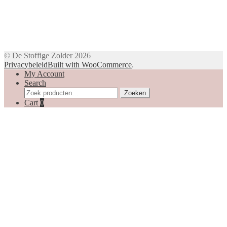
© De Stoffige Zolder 2026
Privacybeleid
Built with WooCommerce
.
My Account
Search
Zoeken
Zoeken
naar:
Cart
0