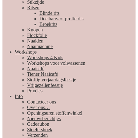
Stikzijde
Ritsen
Blinde rits
Deelbare- of profielrits
Broekrits
Knopen
Flockfolie
Naalden
Naaimachine
Workshops
Workshops 4 Kids
Workshops voor volwassenen
Naaicafé
Tiener Naaicafé
Stoffig verjaardagsfeestje
Vrijgezellenfeestje
Privéles
Info
Contacteer ons
Over ons…
Openingsuren stoffenwinkel
Nieuwsberichtjes
Cadeaubon
Stoefershoek
Verzenden