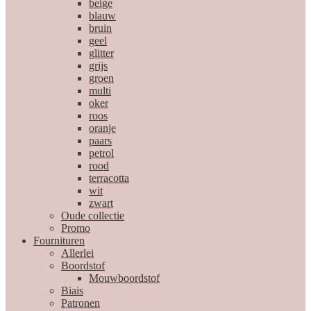
beige
blauw
bruin
geel
glitter
grijs
groen
multi
oker
roos
oranje
paars
petrol
rood
terracotta
wit
zwart
Oude collectie
Promo
Fournituren
Allerlei
Boordstof
Mouwboordstof
Biais
Patronen