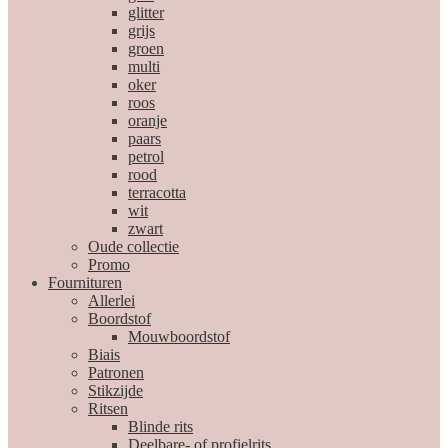
glitter
grijs
groen
multi
oker
roos
oranje
paars
petrol
rood
terracotta
wit
zwart
Oude collectie
Promo
Fournituren
Allerlei
Boordstof
Mouwboordstof
Biais
Patronen
Stikzijde
Ritsen
Blinde rits
Deelbare- of profielrits