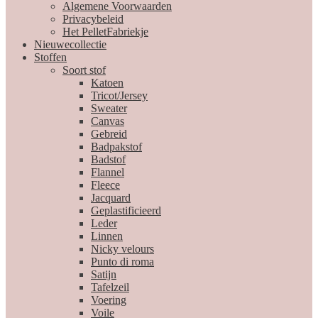
Algemene Voorwaarden
Privacybeleid
Het PelletFabriekje
Nieuwecollectie
Stoffen
Soort stof
Katoen
Tricot/Jersey
Sweater
Canvas
Gebreid
Badpakstof
Badstof
Flannel
Fleece
Jacquard
Geplastificieerd
Leder
Linnen
Nicky velours
Punto di roma
Satijn
Tafelzeil
Voering
Voile