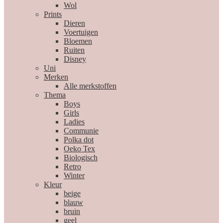
Wol
Prints
Dieren
Voertuigen
Bloemen
Ruiten
Disney
Uni
Merken
Alle merkstoffen
Thema
Boys
Girls
Ladies
Communie
Polka dot
Oeko Tex
Biologisch
Retro
Winter
Kleur
beige
blauw
bruin
geel