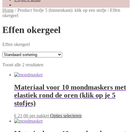
Home
/
Product Stofje 5 (binnenkant): klik op een stofje
/
Effen
okergeel
Effen okergeel
Effen okergeel
Toont alle 2 resultaten
Materiaal voor 10 mondmaskers met
elastiek rond de oren (klik op je 5
stofjes)
Dit
€
21,00
per pakket
Opties selecteren
product
heeft
meerdere