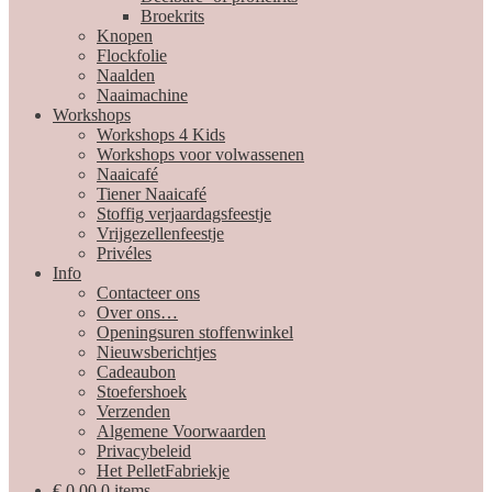
Broekrits
Knopen
Flockfolie
Naalden
Naaimachine
Workshops
Workshops 4 Kids
Workshops voor volwassenen
Naaicafé
Tiener Naaicafé
Stoffig verjaardagsfeestje
Vrijgezellenfeestje
Privéles
Info
Contacteer ons
Over ons…
Openingsuren stoffenwinkel
Nieuwsberichtjes
Cadeaubon
Stoefershoek
Verzenden
Algemene Voorwaarden
Privacybeleid
Het PelletFabriekje
€
0,00
0 items