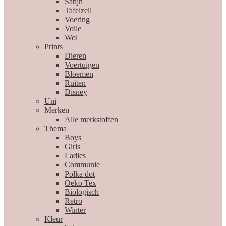
Satijn
Tafelzeil
Voering
Voile
Wol
Prints
Dieren
Voertuigen
Bloemen
Ruiten
Disney
Uni
Merken
Alle merkstoffen
Thema
Boys
Girls
Ladies
Communie
Polka dot
Oeko Tex
Biologisch
Retro
Winter
Kleur